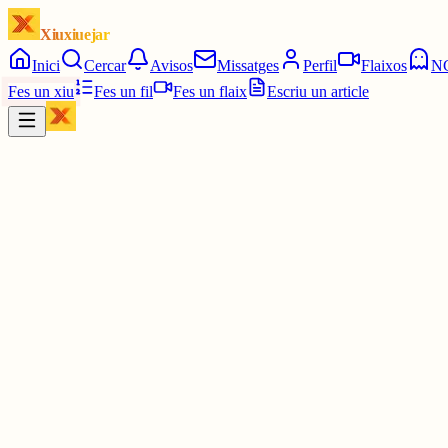
Xiuxiuejar
Inici
Cercar
Avisos
Missatges
Perfil
Flaixos
N
Fes un xiu
Fes un fil
Fes un flaix
Escriu un article
Xiu
júlia⋆☀︎.
@
juliagaro
Doncs molt recomanable!!
2 juny
0
0
0
0