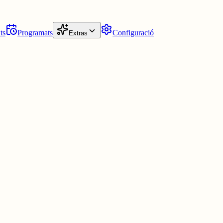
ts
Programats
Configuració
Extras