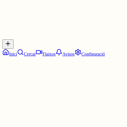
Inicia sessió
per respondre a aquest xiu.
Respostes
No hi ha respostes encara. Sigues el primer a respondre!
Inici
Cercar
Flaixos
Avisos
Configuració