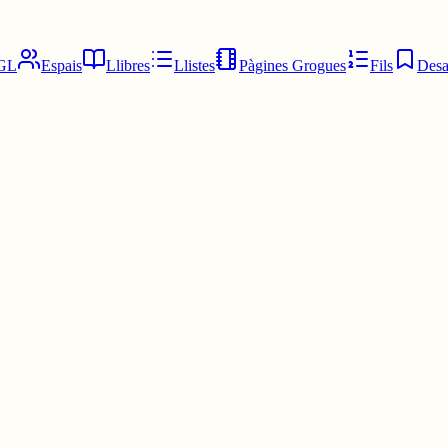
GL
Espais
Llibres
Llistes
Pàgines Grogues
Fils
Desa