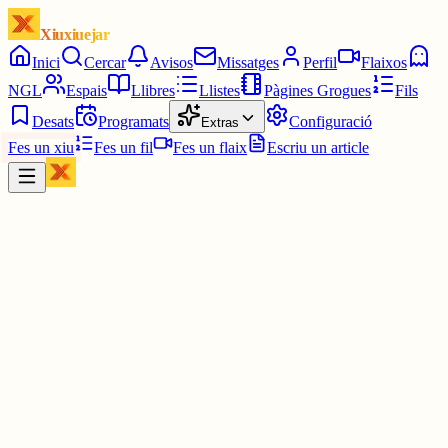
Xiuxiuejar
Inici
Cercar
Avisos
Missatges
Perfil
Flaixos
NGL
Espais
Llibres
Llistes
Pàgines Grogues
Fils
Desats
Programats
Configuració
Extras
Fes un xiu
Fes un fil
Fes un flaix
Escriu un article
Xiu
🇲iquel
@
miqu3lm0la
No suporto el futbol.