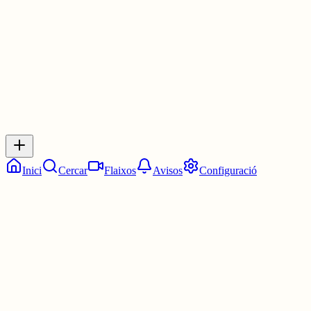
2 juny
0
0
0
0
Inicia sessió
per respondre a aquest xiu.
Respostes
No hi ha respostes encara. Sigues el primer a respondre!
Inici
Cercar
Flaixos
Avisos
Configuració