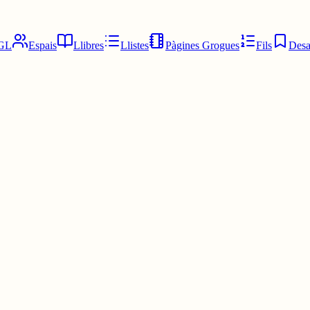
GL
Espais
Llibres
Llistes
Pàgines Grogues
Fils
Desa
 mateix, sinó perquè compartim unes bases i respectem que hi hague man