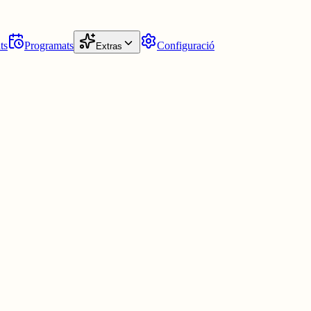
ts
Programats
Configuració
Extras
eres diferents de viure aquell espai. La diversitat no debilita una