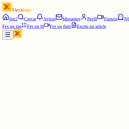
Xiuxiuejar
Inici
Cercar
Avisos
Missatges
Perfil
Flaixos
N
Fes un xiu
Fes un fil
Fes un flaix
Escriu un article
Xiu
Víctor 🤨
@
montecinovalls
Així, penso que una comunitat no es construix perquè tothom fem lo
comunitat; sovint és el que la manté viva.
30 juny
0
0
0