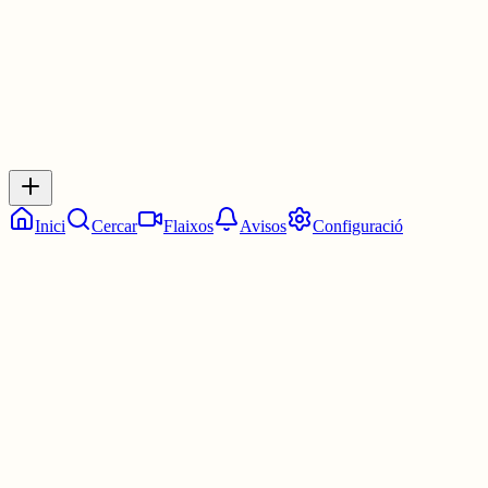
0
Inicia sessió
per respondre a aquest xiu.
Respostes
No hi ha respostes encara. Sigues el primer a respondre!
Inici
Cercar
Flaixos
Avisos
Configuració