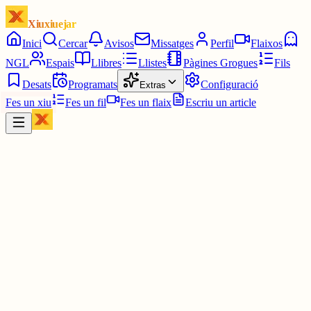
Xiuxiuejar
Inici
Cercar
Avisos
Missatges
Perfil
Flaixos
NGL
Espais
Llibres
Llistes
Pàgines Grogues
Fils
Desats
Programats
Configuració
Extras
Fes un xiu
Fes un fil
Fes un flaix
Escriu un article
Xiu
Josep M. Mercé Currià
@
jmserot
Rapid