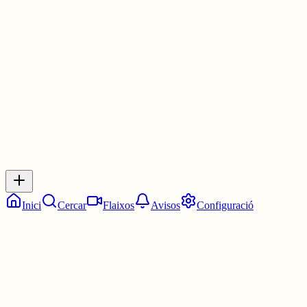
una mica caòtica, però ja... Evidentment, les millores sempre seran
benvingudes, però veig innecesaris alguns comentaris que fan.
30 juny
0
0
0
0
Inicia sessió
per respondre a aquest xiu.
Respostes
No hi ha respostes encara. Sigues el primer a respondre!
Inici
Cercar
Flaixos
Avisos
Configuració