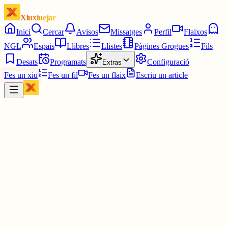
Xiuxiuejar
Inici
Cercar
Avisos
Missatges
Perfil
Flaixos
NGL
Espais
Llibres
Llistes
Pàgines Grogues
Fils
Desats
Programats
Configuració
Extras
Fes un xiu
Fes un fil
Fes un flaix
Escriu un article
Xiu
Víctor 🤨
@
montecinovalls
Silenciant l'espai fa molt i tenint en compte que de moment només
podem enviar una pregunta anònima... Quan se va activar sí va ser