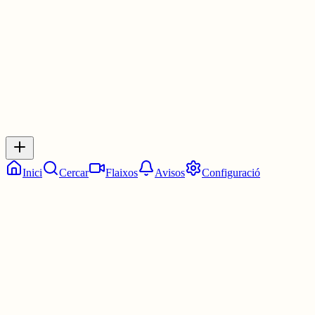
30 juny
0
0
0
0
Inicia sessió
per respondre a aquest xiu.
Respostes
No hi ha respostes encara. Sigues el primer a respondre!
Inici
Cercar
Flaixos
Avisos
Configuració