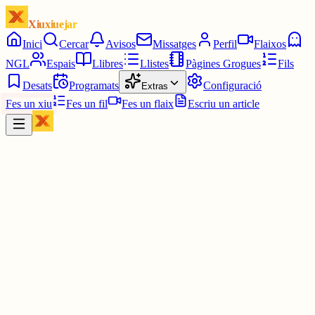
Xiuxiuejar
Inici
Cercar
Avisos
Missatges
Perfil
Flaixos
NGL
Espais
Llibres
Llistes
Pàgines Grogues
Fils
Desats
Programats
Configuració
Extras
Fes un xiu
Fes un fil
Fes un flaix
Escriu un article
Xiu
Cesc Ballester
@
cescballester
Ho he llegit jaja