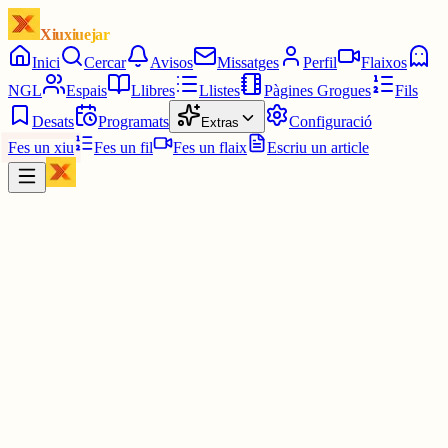
Xiuxiuejar
Inici
Cercar
Avisos
Missatges
Perfil
Flaixos
NGL
Espais
Llibres
Llistes
Pàgines Grogues
Fils
Desats
Programats
Configuració
Extras
Fes un xiu
Fes un fil
Fes un flaix
Escriu un article
Xiu
Montserrat
@
montsin3
..... El gat pentina...