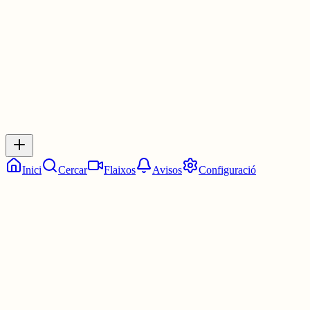
30 juny
0
0
0
0
Inicia sessió
per respondre a aquest xiu.
Respostes
No hi ha respostes encara. Sigues el primer a respondre!
Inici
Cercar
Flaixos
Avisos
Configuració