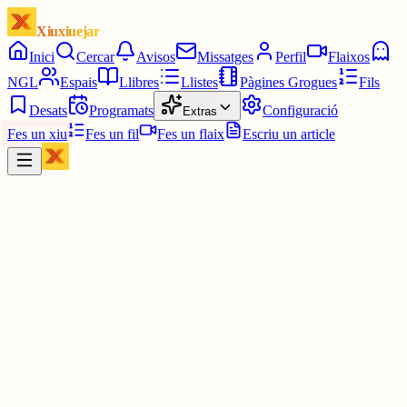
Xiuxiuejar
Inici
Cercar
Avisos
Missatges
Perfil
Flaixos
NGL
Espais
Llibres
Llistes
Pàgines Grogues
Fils
Desats
Programats
Configuració
Extras
Fes un xiu
Fes un fil
Fes un flaix
Escriu un article
Xiu
Campanar
@
campanar
ding ding ding ding DONG DONG DONG DONG DONG
DONG DONG DONG