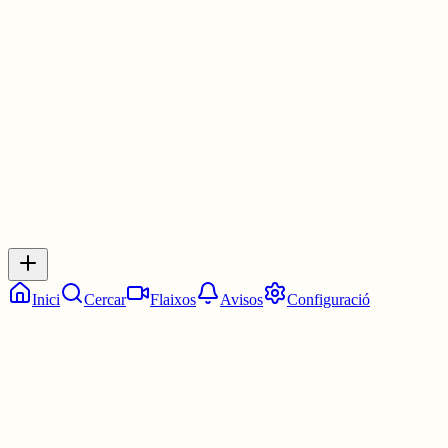
Les 8:00. Les vuit en punt.
7 juny
0
0
0
0
Inicia sessió
per respondre a aquest xiu.
Respostes
No hi ha respostes encara. Sigues el primer a respondre!
Inici
Cercar
Flaixos
Avisos
Configuració