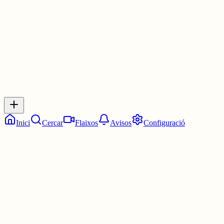
30 juny
0
0
0
0
Inicia sessió
per respondre a aquest xiu.
Respostes
No hi ha respostes encara. Sigues el primer a respondre!
Inici
Cercar
Flaixos
Avisos
Configuració