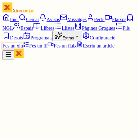
Xiuxiuejar
Inici
Cercar
Avisos
Missatges
Perfil
Flaixos
NGL
Espais
Llibres
Llistes
Pàgines Grogues
Fils
Desats
Programats
Configuració
Extras
Fes un xiu
Fes un fil
Fes un flaix
Escriu un article
Xiu
Yin Hanna
@
yinhanna_
AHAHAHAHAHA