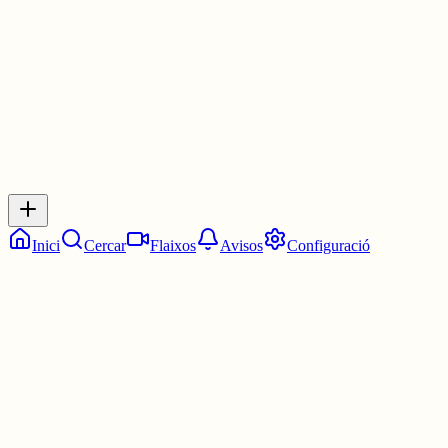
2 juny
0
0
0
0
Inicia sessió
per respondre a aquest xiu.
Respostes
No hi ha respostes encara. Sigues el primer a respondre!
Inici
Cercar
Flaixos
Avisos
Configuració