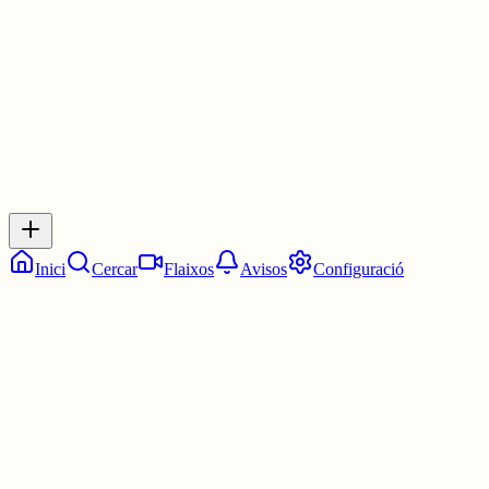
3 juny
0
0
0
0
Inicia sessió
per respondre a aquest xiu.
Respostes
No hi ha respostes encara. Sigues el primer a respondre!
Inici
Cercar
Flaixos
Avisos
Configuració