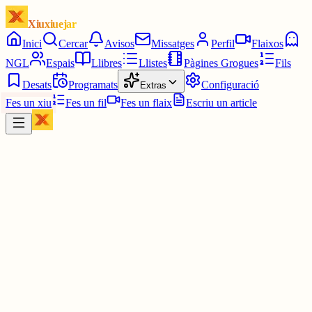
Xiuxiuejar
Inici
Cercar
Avisos
Missatges
Perfil
Flaixos
NGL
Espais
Llibres
Llistes
Pàgines Grogues
Fils
Desats
Programats
Configuració
Extras
Fes un xiu
Fes un fil
Fes un flaix
Escriu un article
Xiu
Xevi
@
xevidg
Es l'Inuiasha ??? 😅