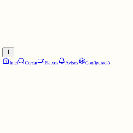
0
Inicia sessió
per respondre a aquest xiu.
Respostes
No hi ha respostes encara. Sigues el primer a respondre!
Inici
Cercar
Flaixos
Avisos
Configuració