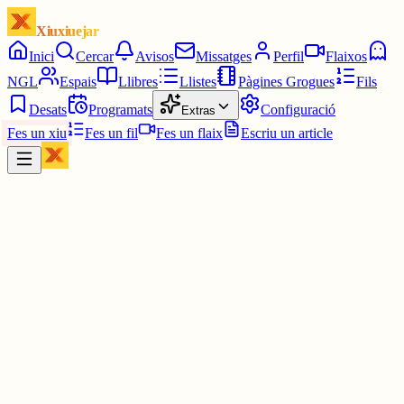
Xiuxiuejar
Inici
Cercar
Avisos
Missatges
Perfil
Flaixos
NGL
Espais
Llibres
Llistes
Pàgines Grogues
Fils
Desats
Programats
Configuració
Extras
Fes un xiu
Fes un fil
Fes un flaix
Escriu un article
Xiu
R
Rosembach
@
prosembach
Una altra guingueta?
1 jul.
0
0
0