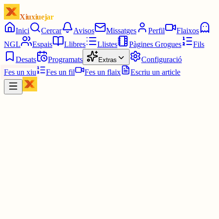
Xiuxiuejar
Inici
Cercar
Avisos
Missatges
Perfil
Flaixos
NGL
Espais
Llibres
Llistes
Pàgines Grogues
Fils
Desats
Programats
Configuració
Extras
Fes un xiu
Fes un fil
Fes un flaix
Escriu un article
Xiu
Helena
@
addictaalmao
va dos en moto i el del mig cau per la finestra