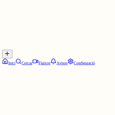
3 juny
0
0
0
0
Inicia sessió
per respondre a aquest xiu.
Respostes
No hi ha respostes encara. Sigues el primer a respondre!
Inici
Cercar
Flaixos
Avisos
Configuració