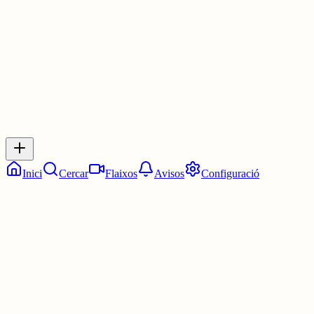
3 juny
0
0
0
0
Inicia sessió
per respondre a aquest xiu.
Respostes
No hi ha respostes encara. Sigues el primer a respondre!
Inici
Cercar
Flaixos
Avisos
Configuració