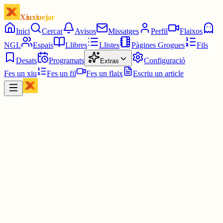
Xiuxiuejar
Inici
Cercar
Avisos
Missatges
Perfil
Flaixos
NGL
Espais
Llibres
Llistes
Pàgines Grogues
Fils
Desats
Programats
Configuració
Extras
Fes un xiu
Fes un fil
Fes un flaix
Escriu un article
Xiu
JR
Jaume Rivera
@
jaume1992
Des de Edimburg, ciutat espectacurar amb infinitat de mites i
llegendes us desitjo un molt bon dia adictes a xiuxiuejar. Salut I
força.