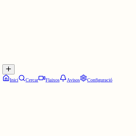
30 juny
0
0
0
0
Inicia sessió
per respondre a aquest xiu.
Respostes
No hi ha respostes encara. Sigues el primer a respondre!
Inici
Cercar
Flaixos
Avisos
Configuració