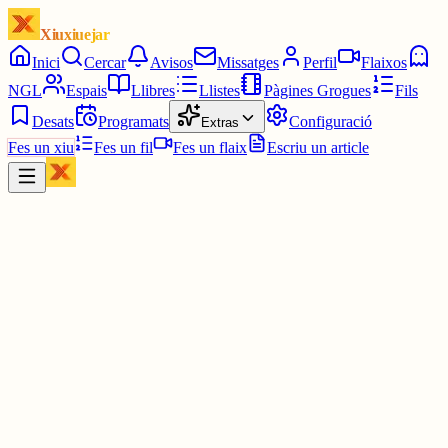
Xiuxiuejar
Inici
Cercar
Avisos
Missatges
Perfil
Flaixos
NGL
Espais
Llibres
Llistes
Pàgines Grogues
Fils
Desats
Programats
Configuració
Extras
Fes un xiu
Fes un fil
Fes un flaix
Escriu un article
Xiu
Mark
@
mark
Filòleg, sí, però potser millor modista. A softcatalà, tens diccionaris
de sinònims també.