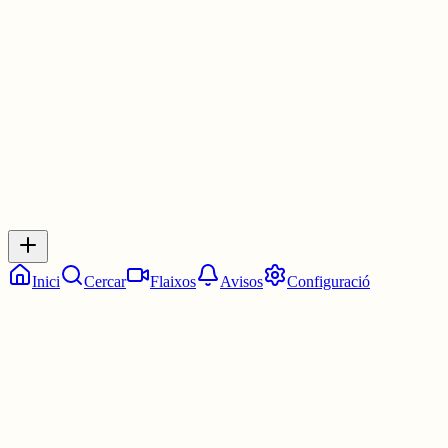
La 1:30. Dos quarts de dues.
29 juny
0
0
0
0
Inicia sessió
per respondre a aquest xiu.
Respostes
No hi ha respostes encara. Sigues el primer a respondre!
Inici
Cercar
Flaixos
Avisos
Configuració