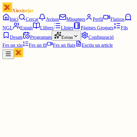
Xiuxiuejar
Inici
Cercar
Avisos
Missatges
Perfil
Flaixos
NGL
Espais
Llibres
Llistes
Pàgines Grogues
Fils
Desats
Programats
Configuració
Extras
Fes un xiu
Fes un fil
Fes un flaix
Escriu un article
Xiu
Campanar
@
campanar
ding ding