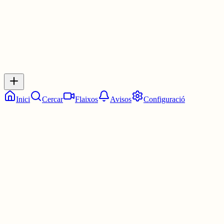
0
Inicia sessió
per respondre a aquest xiu.
Respostes
No hi ha respostes encara. Sigues el primer a respondre!
Inici
Cercar
Flaixos
Avisos
Configuració