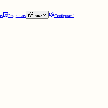
ts
Programats
Configuració
Extras