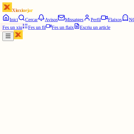
Xiuxiuejar
Inici
Cercar
Avisos
Missatges
Perfil
Flaixos
N
Fes un xiu
Fes un fil
Fes un flaix
Escriu un article
Xiu
Oriolus
@
oriolus
Literalment: 👉😃👈
30 juny
0
0
0