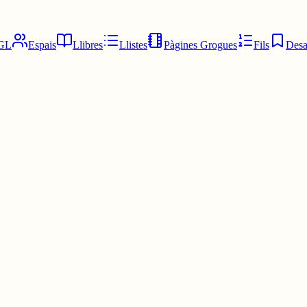
GL
Espais
Llibres
Llistes
Pàgines Grogues
Fils
Desa