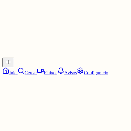
2 juny
0
0
0
0
Inicia sessió
per respondre a aquest xiu.
Respostes
No hi ha respostes encara. Sigues el primer a respondre!
Inici
Cercar
Flaixos
Avisos
Configuració