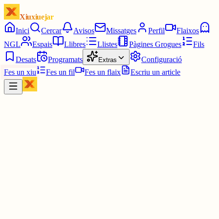
Xiuxiuejar
Inici
Cercar
Avisos
Missatges
Perfil
Flaixos
NGL
Espais
Llibres
Llistes
Pàgines Grogues
Fils
Desats
Programats
Configuració
Extras
Fes un xiu
Fes un fil
Fes un flaix
Escriu un article
Xiu
daaaviiid (아이브 ♥︎) he / she
@
daaaviiid_huertas
i ara ja sé on és c2 !! hehe