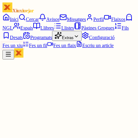
Xiuxiuejar
Inici
Cercar
Avisos
Missatges
Perfil
Flaixos
NGL
Espais
Llibres
Llistes
Pàgines Grogues
Fils
Desats
Programats
Configuració
Extras
Fes un xiu
Fes un fil
Fes un flaix
Escriu un article
Xiu
Campanar
@
campanar
Pots dir tots els segons del dia, jo només ho deixo allà.