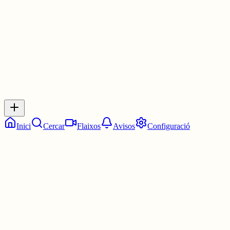
1 jul.
0
0
0
0
Inicia sessió
per respondre a aquest xiu.
Respostes
No hi ha respostes encara. Sigues el primer a respondre!
Inici
Cercar
Flaixos
Avisos
Configuració