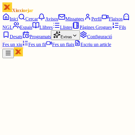
Xiuxiuejar
Inici
Cercar
Avisos
Missatges
Perfil
Flaixos
NGL
Espais
Llibres
Llistes
Pàgines Grogues
Fils
Desats
Programats
Configuració
Extras
Fes un xiu
Fes un fil
Fes un flaix
Escriu un article
Xiu
Campanar
@
campanar
ding ding ding ding DONG DONG DONG DONG DONG
DONG DONG DONG DONG