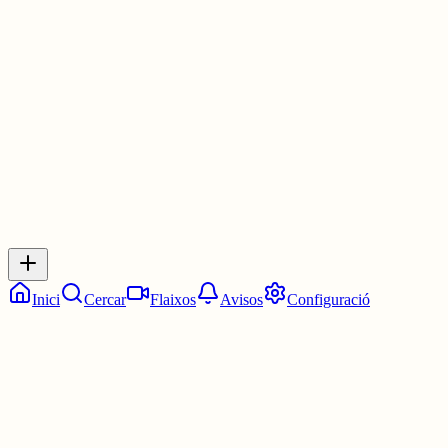
Les 9:00. Les nou en punt.
4 juny
0
0
0
0
Inicia sessió
per respondre a aquest xiu.
Respostes
No hi ha respostes encara. Sigues el primer a respondre!
Inici
Cercar
Flaixos
Avisos
Configuració