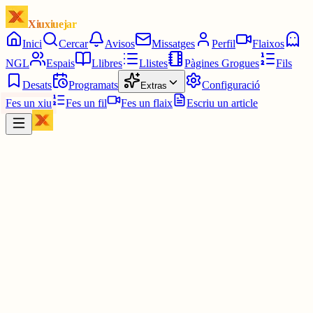
Xiuxiuejar
Inici
Cercar
Avisos
Missatges
Perfil
Flaixos
NGL
Espais
Llibres
Llistes
Pàgines Grogues
Fils
Desats
Programats
Configuració
Extras
Fes un xiu
Fes un fil
Fes un flaix
Escriu un article
Xiu
Campanar
@
campanar
ding ding ding ding dong dong dong dong dong dong dong dong
dong dong dong dong