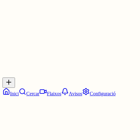
Les 0:00. Les dotze en punt.
30 juny
0
0
0
0
Inicia sessió
per respondre a aquest xiu.
Respostes
No hi ha respostes encara. Sigues el primer a respondre!
Inici
Cercar
Flaixos
Avisos
Configuració