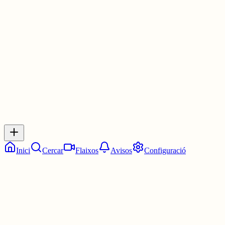
DONG DONG DONG DONG
Les nou en punt.
30 juny
0
0
0
0
Inicia sessió
per respondre a aquest xiu.
Respostes
No hi ha respostes encara. Sigues el primer a respondre!
Inici
Cercar
Flaixos
Avisos
Configuració