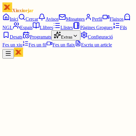
Xiuxiuejar
Inici
Cercar
Avisos
Missatges
Perfil
Flaixos
NGL
Espais
Llibres
Llistes
Pàgines Grogues
Fils
Desats
Programats
Configuració
Extras
Fes un xiu
Fes un fil
Fes un flaix
Escriu un article
Xiu
Campanar
@
campanar
Les 9:00.
ding ding ding ding DONG DONG DONG DONG DONG