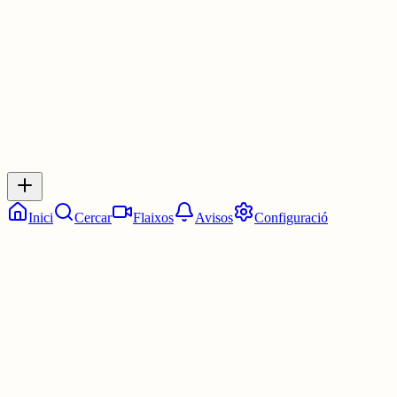
3 juny
0
0
0
0
Inicia sessió
per respondre a aquest xiu.
Respostes
No hi ha respostes encara. Sigues el primer a respondre!
Inici
Cercar
Flaixos
Avisos
Configuració