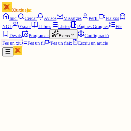
Xiuxiuejar
Inici
Cercar
Avisos
Missatges
Perfil
Flaixos
NGL
Espais
Llibres
Llistes
Pàgines Grogues
Fils
Desats
Programats
Configuració
Extras
Fes un xiu
Fes un fil
Fes un flaix
Escriu un article
Xiu
Júlia
@
juuuliaass
No et perdono