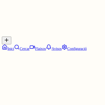
0
Inicia sessió
per respondre a aquest xiu.
Respostes
No hi ha respostes encara. Sigues el primer a respondre!
Inici
Cercar
Flaixos
Avisos
Configuració