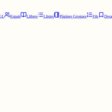
GL
Espais
Llibres
Llistes
Pàgines Grogues
Fils
Desa