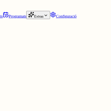
ts
Programats
Configuració
Extras