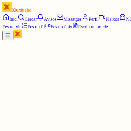
Xiuxiuejar
Inici
Cercar
Avisos
Missatges
Perfil
Flaixos
N
Fes un xiu
Fes un fil
Fes un flaix
Escriu un article
Xiu
Piath
@
piath
AUCA del Tercer batec
18
3 juny
0
0
0