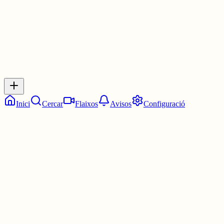
0
Inicia sessió
per respondre a aquest xiu.
Respostes
No hi ha respostes encara. Sigues el primer a respondre!
Inici
Cercar
Flaixos
Avisos
Configuració