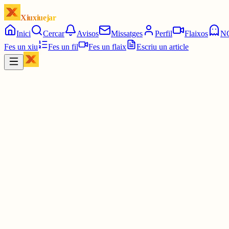
Xiuxiuejar
Inici
Cercar
Avisos
Missatges
Perfil
Flaixos
N
Fes un xiu
Fes un fil
Fes un flaix
Escriu un article
Xiu
diarilaveu.cat
@
diarilaveu
Les arts escèniques denuncien “un atac sense precedents” de la Gen
www.diarilaveu.cat/cultura/les-arts...
3 juny
0
0
0