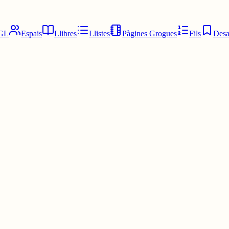
GL
Espais
Llibres
Llistes
Pàgines Grogues
Fils
Desa
eralitat