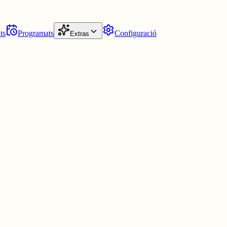
ts
Programats
Configuració
Extras