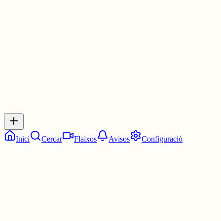
Les 2:15. Un quart de tres.
5 juny
0
0
0
0
Inicia sessió
per respondre a aquest xiu.
Respostes
No hi ha respostes encara. Sigues el primer a respondre!
Inici
Cercar
Flaixos
Avisos
Configuració