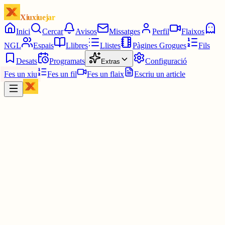
Xiuxiuejar
Inici
Cercar
Avisos
Missatges
Perfil
Flaixos
NGL
Espais
Llibres
Llistes
Pàgines Grogues
Fils
Desats
Programats
Configuració
Extras
Fes un xiu
Fes un fil
Fes un flaix
Escriu un article
Xiu
Campanar
@
campanar
ding