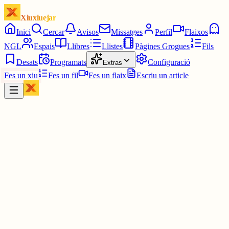
Xiuxiuejar
Inici
Cercar
Avisos
Missatges
Perfil
Flaixos
NGL
Espais
Llibres
Llistes
Pàgines Grogues
Fils
Desats
Programats
Configuració
Extras
Fes un xiu
Fes un fil
Fes un flaix
Escriu un article
Xiu
Yin Hanna
@
yinhanna_
AHAHAHAHA