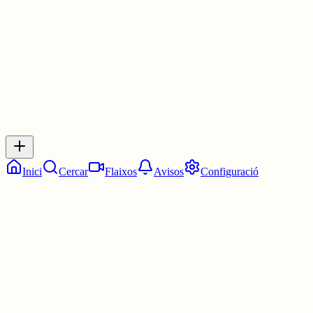
1 jul.
0
0
0
0
Inicia sessió
per respondre a aquest xiu.
Respostes
No hi ha respostes encara. Sigues el primer a respondre!
Inici
Cercar
Flaixos
Avisos
Configuració