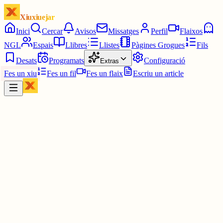
Xiuxiuejar
Inici
Cercar
Avisos
Missatges
Perfil
Flaixos
NGL
Espais
Llibres
Llistes
Pàgines Grogues
Fils
Desats
Programats
Configuració
Extras
Fes un xiu
Fes un fil
Fes un flaix
Escriu un article
Xiu
Júlia
@
juuuliaass
Va jo també, així ens motivem entre tots