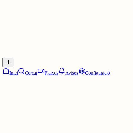
3 juny
0
0
0
0
Inicia sessió
per respondre a aquest xiu.
Respostes
No hi ha respostes encara. Sigues el primer a respondre!
Inici
Cercar
Flaixos
Avisos
Configuració