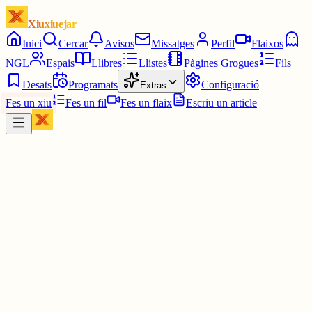
Xiuxiuejar
Inici
Cercar
Avisos
Missatges
Perfil
Flaixos
NGL
Espais
Llibres
Llistes
Pàgines Grogues
Fils
Desats
Programats
Configuració
Extras
Fes un xiu
Fes un fil
Fes un flaix
Escriu un article
Xiu
Cròniques Edetanes
@
vicentgalduf
PP i Vox apunten que la protesta podria encaixar en un possible
delicte de desordres públics...