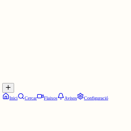
Les Corts estudien portar a la Fiscalia per un delicte contra les
institucions de l'Estat a tres docents que van protestar en un ple
www.eldiario.es/1_ca7dbc?utm_campai...
3 juny
0
0
0
0
Inicia sessió
per respondre a aquest xiu.
Respostes
No hi ha respostes encara. Sigues el primer a respondre!
Inici
Cercar
Flaixos
Avisos
Configuració