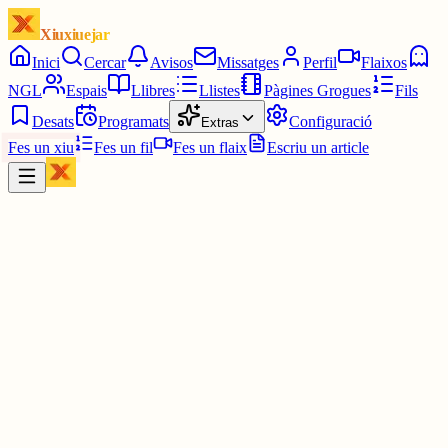
Xiuxiuejar
Inici
Cercar
Avisos
Missatges
Perfil
Flaixos
NGL
Espais
Llibres
Llistes
Pàgines Grogues
Fils
Desats
Programats
Configuració
Extras
Fes un xiu
Fes un fil
Fes un flaix
Escriu un article
Xiu
Campanar
@
campanar
Les 3:00. Les tres en punt.