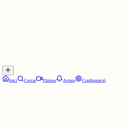
ding ding ding ding dong dong dong
30 juny
0
0
0
0
Inicia sessió
per respondre a aquest xiu.
Respostes
No hi ha respostes encara. Sigues el primer a respondre!
Inici
Cercar
Flaixos
Avisos
Configuració