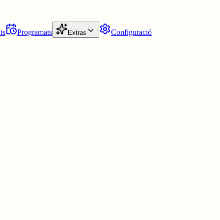
ts
Programats
Configuració
Extras