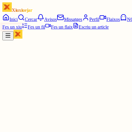
Xiuxiuejar
Inici
Cercar
Avisos
Missatges
Perfil
Flaixos
N
Fes un xiu
Fes un fil
Fes un flaix
Escriu un article
Xiu
Lourdes
@
lourdessaladrigues
Bon dia Carles!
30 juny
0
0
0
0