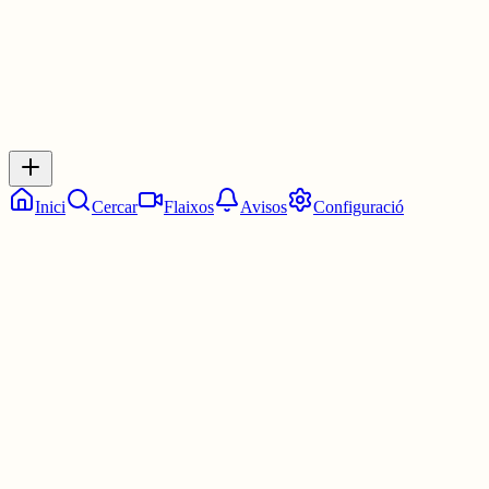
Inicia sessió
per respondre a aquest xiu.
Respostes
No hi ha respostes encara. Sigues el primer a respondre!
Inici
Cercar
Flaixos
Avisos
Configuració