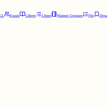
GL
Espais
Llibres
Llistes
Pàgines Grogues
Fils
Desa