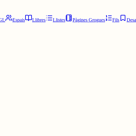
GL
Espais
Llibres
Llistes
Pàgines Grogues
Fils
Desa
fet de la massificació. Parlant de Barcelona, l'odio encara més, no és 
a, això ho dic únicament per que el català barceloní és literalment el cast