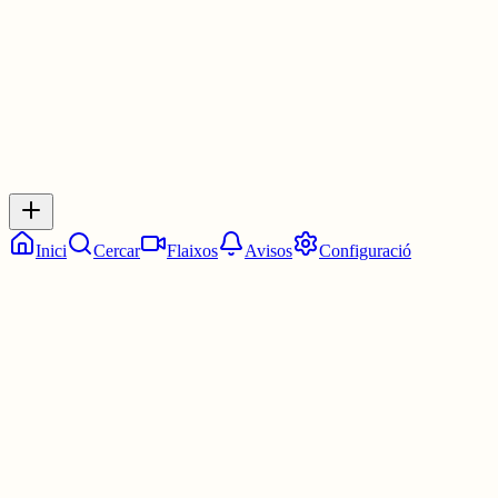
0
0
0
0
Inicia sessió
per respondre a aquest xiu.
Respostes
No hi ha respostes encara. Sigues el primer a respondre!
Inici
Cercar
Flaixos
Avisos
Configuració