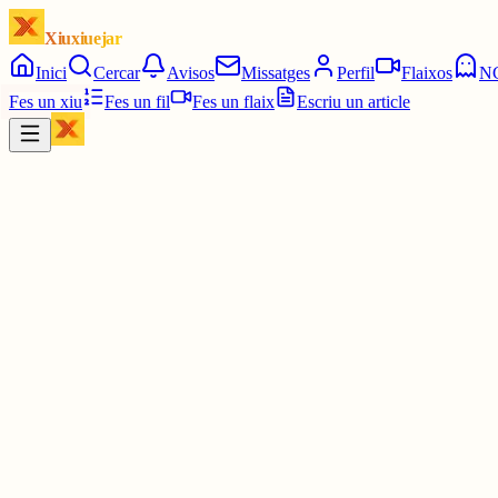
Xiuxiuejar
Inici
Cercar
Avisos
Missatges
Perfil
Flaixos
N
Fes un xiu
Fes un fil
Fes un flaix
Escriu un article
Xiu
Oriolus
@
oriolus
Odio les grans ciutats i especialment Barcelona, només pel simple 
qualsevol altre ciutat dels països catalans seria una capital més dign
critico la falta d'atenció que hi ha en la llengua a Barcelona.
30 juny