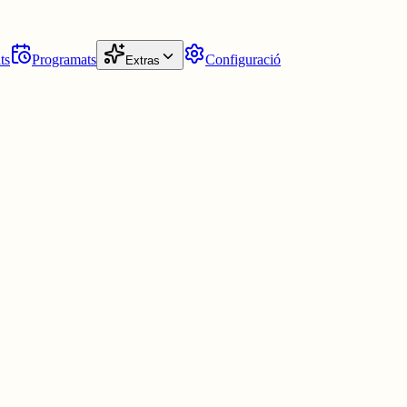
ts
Programats
Configuració
Extras
una ciutat que em representi (com a mínim actualment), concidero que
ellà (o l'anglès depèn del dia). No critico el turisme, ni l'imigració,