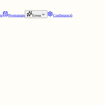
ts
Programats
Configuració
Extras