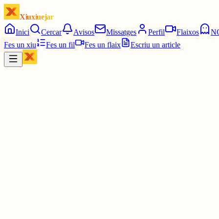
Xiuxiuejar
Inici
Cercar
Avisos
Missatges
Perfil
Flaixos
N
Fes un xiu
Fes un fil
Fes un flaix
Escriu un article
Xiu
Argemí
@
argemi
Bona idea!
30 juny
0
0
0
0