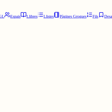
GL
Espais
Llibres
Llistes
Pàgines Grogues
Fils
Desa