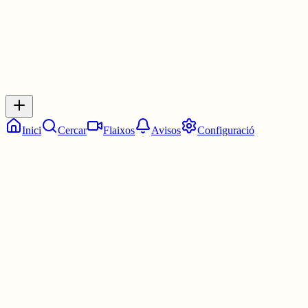
Inicia sessió
per respondre a aquest xiu.
Respostes
No hi ha respostes encara. Sigues el primer a respondre!
Inici
Cercar
Flaixos
Avisos
Configuració