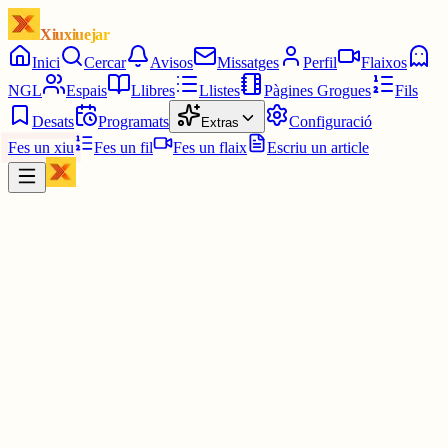
Xiuxiuejar
Inici
Cercar
Avisos
Missatges
Perfil
Flaixos
NGL
Espais
Llibres
Llistes
Pàgines Grogues
Fils
Desats
Programats
Configuració
Extras
Fes un xiu
Fes un fil
Fes un flaix
Escriu un article
Xiu
Telefini
@
telefini
No hi ha respostes encara. Sigues el primer a respondre!