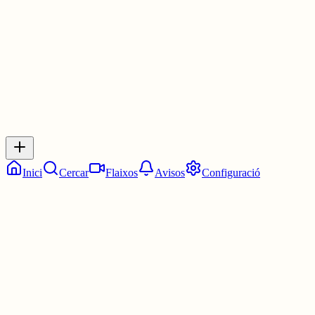
1 jul.
0
0
0
0
Inicia sessió
per respondre a aquest xiu.
Respostes
No hi ha respostes encara. Sigues el primer a respondre!
Inici
Cercar
Flaixos
Avisos
Configuració