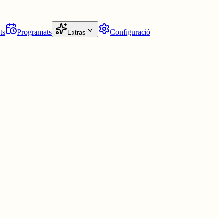
ts
Programats
Configuració
Extras