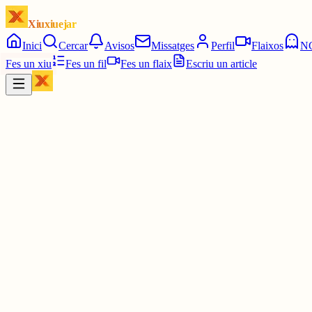
Xiuxiuejar
Inici
Cercar
Avisos
Missatges
Perfil
Flaixos
N
Fes un xiu
Fes un fil
Fes un flaix
Escriu un article
Xiu
Reina de l'Ou Ferrat
@
reina
Aquí estem com a casa!
2 juny
0
0
0
0