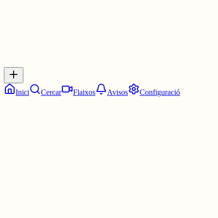
Inicia sessió
per respondre a aquest xiu.
Respostes
No hi ha respostes encara. Sigues el primer a respondre!
Inici
Cercar
Flaixos
Avisos
Configuració