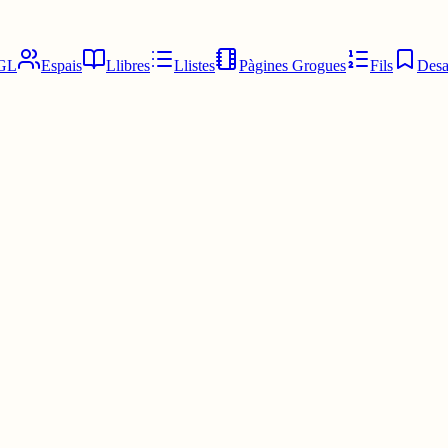
GL
Espais
Llibres
Llistes
Pàgines Grogues
Fils
Desa