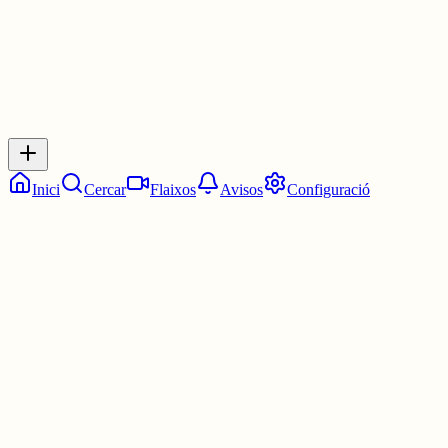
Inicia sessió
per respondre a aquest xiu.
Respostes
No hi ha respostes encara. Sigues el primer a respondre!
Inici
Cercar
Flaixos
Avisos
Configuració