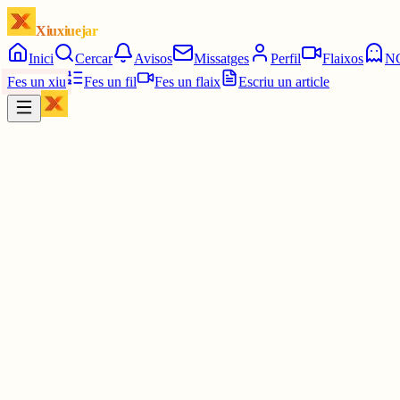
Xiuxiuejar
Inici
Cercar
Avisos
Missatges
Perfil
Flaixos
N
Fes un xiu
Fes un fil
Fes un flaix
Escriu un article
Xiu
Pau
@
pauavegades
hmmm i quins són els teus?
30 juny
0
0
0
0