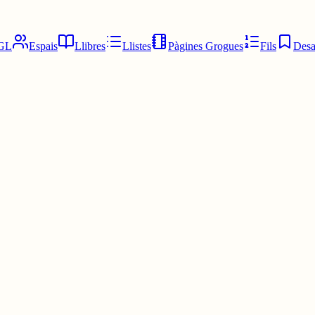
GL
Espais
Llibres
Llistes
Pàgines Grogues
Fils
Desa