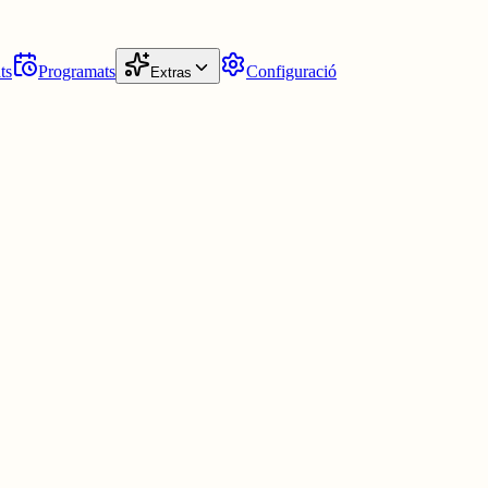
ts
Programats
Configuració
Extras