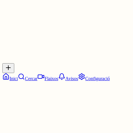
3 juny
0
0
0
0
Inicia sessió
per respondre a aquest xiu.
Respostes
No hi ha respostes encara. Sigues el primer a respondre!
Inici
Cercar
Flaixos
Avisos
Configuració