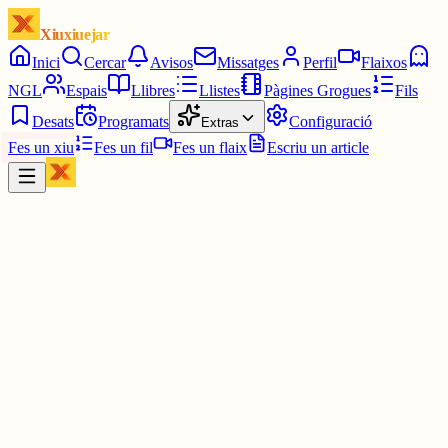
Xiuxiuejar
Inici
Cercar
Avisos
Missatges
Perfil
Flaixos
NGL
Espais
Llibres
Llistes
Pàgines Grogues
Fils
Desats
Programats
Configuració
Extras
Fes un xiu
Fes un fil
Fes un flaix
Escriu un article
Xiu
júlia⋆☀︎.
@
juliagaro
Poca broma, però sense massa expectatives que després ja sabem
què passa. Quins més has vist?