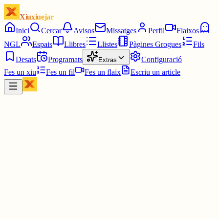
Xiuxiuejar
Inici
Cercar
Avisos
Missatges
Perfil
Flaixos
NGL
Espais
Llibres
Llistes
Pàgines Grogues
Fils
Desats
Programats
Configuració
Extras
Fes un xiu
Fes un fil
Fes un flaix
Escriu un article
Xiu
Marta Texidó
@
thesecret59
marta-thesecret.blogspot.com/2026/0...