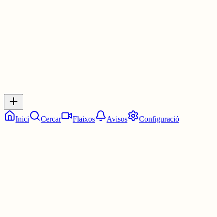
3 juny
0
0
0
0
Inicia sessió
per respondre a aquest xiu.
Respostes
No hi ha respostes encara. Sigues el primer a respondre!
Inici
Cercar
Flaixos
Avisos
Configuració