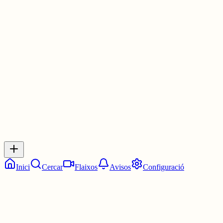
diversos xius seguits d'una mateixa persona a la línia de temps. Un
mena de limitació com la de recompartir. També podria haver una
deferència entre usuari bàsic i associats per donar més diferenciaci
entre els avantatges.
1 jul.
0
0
0
0
Inicia sessió
per respondre a aquest xiu.
Respostes
No hi ha respostes encara. Sigues el primer a respondre!
Inici
Cercar
Flaixos
Avisos
Configuració