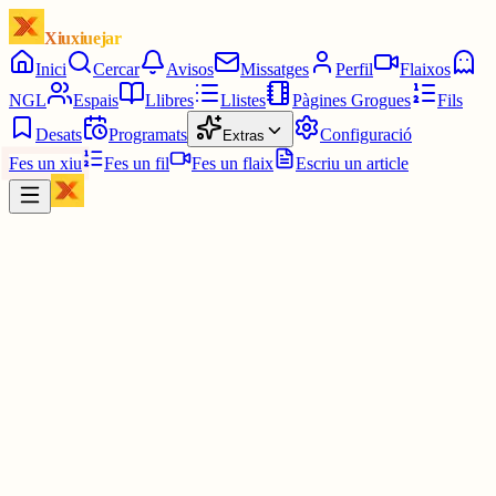
Xiuxiuejar
Inici
Cercar
Avisos
Missatges
Perfil
Flaixos
NGL
Espais
Llibres
Llistes
Pàgines Grogues
Fils
Desats
Programats
Configuració
Extras
Fes un xiu
Fes un fil
Fes un flaix
Escriu un article
Xiu
Víctor 🤨
@
montecinovalls
Potser estaria bé limitar una mica les publicacions generals de xius
(o sigue, no les respostes) per a evitar abusos i que no surten