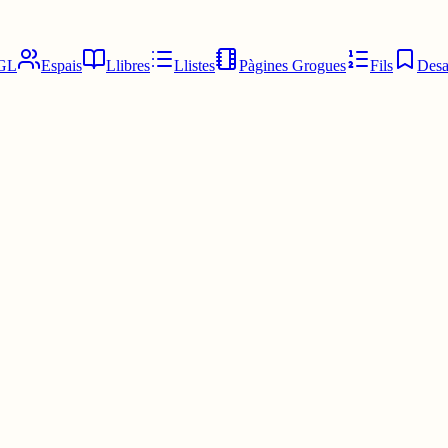
GL
Espais
Llibres
Llistes
Pàgines Grogues
Fils
Desa