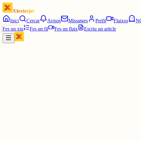
Xiuxiuejar
Inici
Cercar
Avisos
Missatges
Perfil
Flaixos
N
Fes un xiu
Fes un fil
Fes un flaix
Escriu un article
Xiu
Minyons de Terrassa
@
minyons
📣 𝗙𝗘𝗦𝗧𝗔 𝗠𝗔𝗝𝗢𝗥 𝗗𝗘 𝗧𝗘𝗥𝗥𝗔𝗦𝗦𝗔 📣
🗓️ 𝗗𝗜𝗦𝗦𝗔𝗕𝗧𝗘 𝟰 𝗗𝗘 𝗝𝗨𝗟𝗜𝗢𝗟
🕒 𝟭𝟳:𝟰𝟱 Cercavila de Festa Major