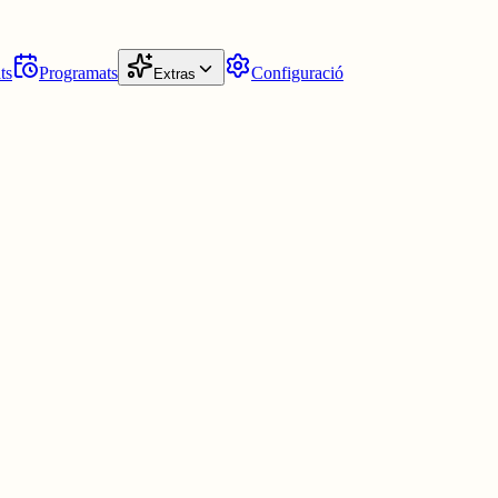
ts
Programats
Configuració
Extras