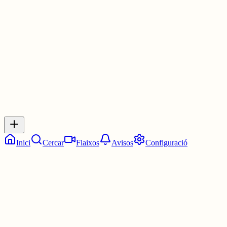
Les 18:45. Tres quarts de set.
5 juny
0
0
0
0
Inicia sessió
per respondre a aquest xiu.
Respostes
No hi ha respostes encara. Sigues el primer a respondre!
Inici
Cercar
Flaixos
Avisos
Configuració