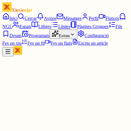
Xiuxiuejar
Inici
Cercar
Avisos
Missatges
Perfil
Flaixos
NGL
Espais
Llibres
Llistes
Pàgines Grogues
Fils
Desats
Programats
Configuració
Extras
Fes un xiu
Fes un fil
Fes un flaix
Escriu un article
Xiu
Campanar
@
campanar
ding ding ding