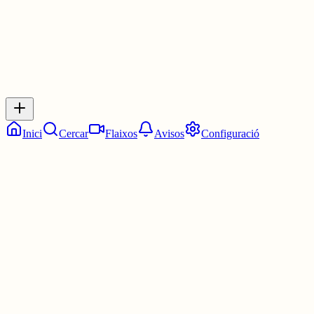
Inicia sessió
per respondre a aquest xiu.
Respostes
No hi ha respostes encara. Sigues el primer a respondre!
Inici
Cercar
Flaixos
Avisos
Configuració