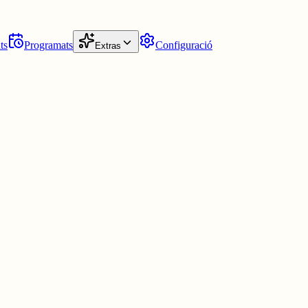
ts
Programats
Configuració
Extras