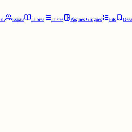
GL
Espais
Llibres
Llistes
Pàgines Grogues
Fils
Desa