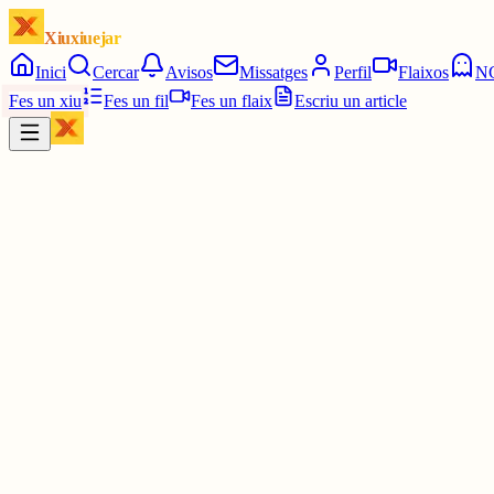
Xiuxiuejar
Inici
Cercar
Avisos
Missatges
Perfil
Flaixos
N
Fes un xiu
Fes un fil
Fes un flaix
Escriu un article
Xiu
Llorenç
@
llorens
Tranquil. He llegit "humor" 😂😂😂
1 jul.
0
0
0
0