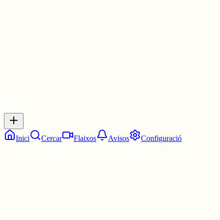
Les 20:30. Dos quarts de nou.
1 jul.
0
0
0
0
Inicia sessió
per respondre a aquest xiu.
Respostes
No hi ha respostes encara. Sigues el primer a respondre!
Inici
Cercar
Flaixos
Avisos
Configuració