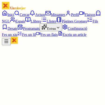
Xiuxiuejar
Inici
Cercar
Avisos
Missatges
Perfil
Flaixos
NGL
Espais
Llibres
Llistes
Pàgines Grogues
Fils
Desats
Programats
Configuració
Extras
Fes un xiu
Fes un fil
Fes un flaix
Escriu un article
Xiu
Campanar
@
campanar
ding ding