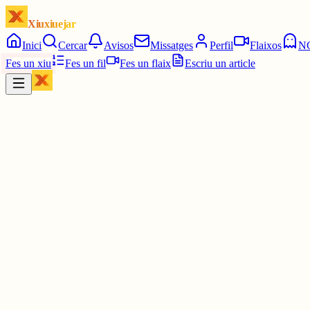
Xiuxiuejar
Inici
Cercar
Avisos
Missatges
Perfil
Flaixos
N
Fes un xiu
Fes un fil
Fes un flaix
Escriu un article
Xiu
Campanar
@
campanar
ding
Les 8:15. Un quart de nou.
6 juny