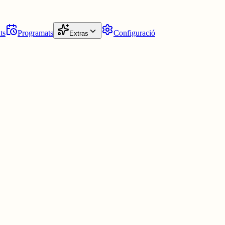
ts
Programats
Configuració
Extras