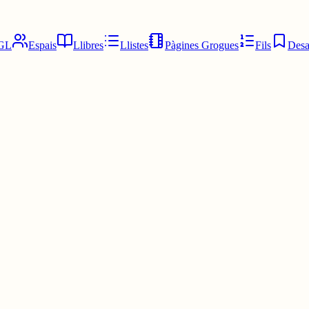
GL
Espais
Llibres
Llistes
Pàgines Grogues
Fils
Desa