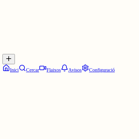
0
0
0
0
Inicia sessió
per respondre a aquest xiu.
Respostes
No hi ha respostes encara. Sigues el primer a respondre!
Inici
Cercar
Flaixos
Avisos
Configuració