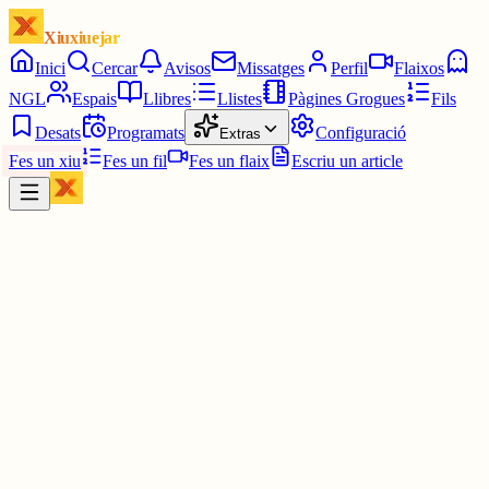
Xiuxiuejar
Inici
Cercar
Avisos
Missatges
Perfil
Flaixos
NGL
Espais
Llibres
Llistes
Pàgines Grogues
Fils
Desats
Programats
Configuració
Extras
Fes un xiu
Fes un fil
Fes un flaix
Escriu un article
Xiu
Coordinadora Antimonàrquica de les Comarques Gi
@
cacgi
Vichy Catalán l'aigua dels botiflers que veuen "champán"
www.youtube.com/watch?v=XWdfE2SEslg