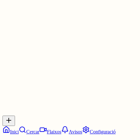
3 juny
0
0
0
0
Inicia sessió
per respondre a aquest xiu.
Respostes
No hi ha respostes encara. Sigues el primer a respondre!
Inici
Cercar
Flaixos
Avisos
Configuració