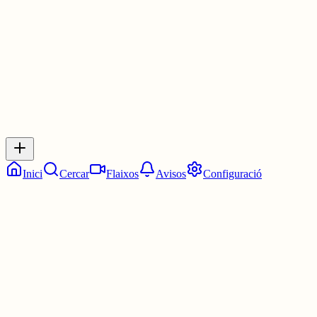
30 juny
0
0
0
0
Inicia sessió
per respondre a aquest xiu.
Respostes
No hi ha respostes encara. Sigues el primer a respondre!
Inici
Cercar
Flaixos
Avisos
Configuració