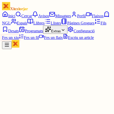
Xiuxiuejar
Inici
Cercar
Avisos
Missatges
Perfil
Flaixos
NGL
Espais
Llibres
Llistes
Pàgines Grogues
Fils
Desats
Programats
Configuració
Extras
Fes un xiu
Fes un fil
Fes un flaix
Escriu un article
Xiu
Oriolus
@
oriolus
Hahahahhaahahhahahahhahhaha. NO PUC, HAHAHAHA.