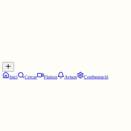
1 jul.
0
0
0
0
Inicia sessió
per respondre a aquest xiu.
Respostes
No hi ha respostes encara. Sigues el primer a respondre!
Inici
Cercar
Flaixos
Avisos
Configuració