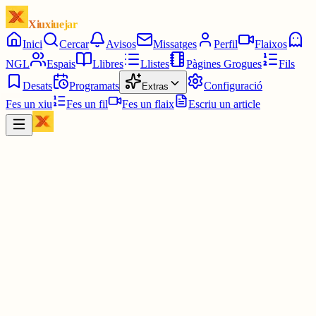
Xiuxiuejar
Inici
Cercar
Avisos
Missatges
Perfil
Flaixos
NGL
Espais
Llibres
Llistes
Pàgines Grogues
Fils
Desats
Programats
Configuració
Extras
Fes un xiu
Fes un fil
Fes un flaix
Escriu un article
Xiu
Montserrat
@
montsin3
Sortida de la lluna ahir vespre, cap a les 10, pel darrere dels Ports 
Beseit.