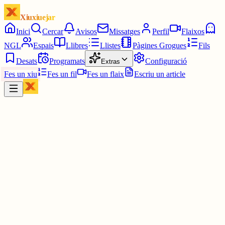
Xiuxiuejar
Inici
Cercar
Avisos
Missatges
Perfil
Flaixos
NGL
Espais
Llibres
Llistes
Pàgines Grogues
Fils
Desats
Programats
Configuració
Extras
Fes un xiu
Fes un fil
Fes un flaix
Escriu un article
Xiu
Lluís Barberà i Guillem
@
lluisbarbera
"El papa Lleó XIV, el català en Catalunya i el 'per si els clients'",
hui, 3 de juny del 2026. Matriarcalisme.