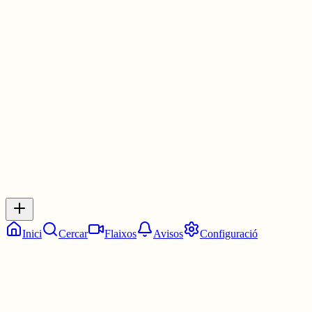
#cordómatriarcal
blog.mastodont.cat/2026/06/03/el-pa...
3 juny
0
0
0
0
Inicia sessió
per respondre a aquest xiu.
Respostes
No hi ha respostes encara. Sigues el primer a respondre!
Inici
Cercar
Flaixos
Avisos
Configuració