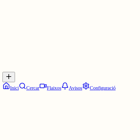
Consum mínim i ho veuràs en els videos
1 jul.
0
0
0
0
Inicia sessió
per respondre a aquest xiu.
Respostes
No hi ha respostes encara. Sigues el primer a respondre!
Inici
Cercar
Flaixos
Avisos
Configuració