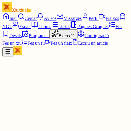
Xiuxiuejar
Inici
Cercar
Avisos
Missatges
Perfil
Flaixos
NGL
Espais
Llibres
Llistes
Pàgines Grogues
Fils
Desats
Programats
Configuració
Extras
Fes un xiu
Fes un fil
Fes un flaix
Escriu un article
Xiu
Mercè
@
cuinadeconsumminim
Es de teixit que aguanta la escalfor de l'ollla calenta i te molt fàcil
manteniment. La rento a la rentadora. Busca a internet Cuina de