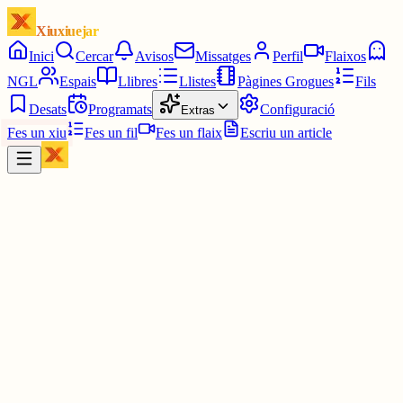
Xiuxiuejar
Inici
Cercar
Avisos
Missatges
Perfil
Flaixos
NGL
Espais
Llibres
Llistes
Pàgines Grogues
Fils
Desats
Programats
Configuració
Extras
Fes un xiu
Fes un fil
Fes un flaix
Escriu un article
Xiu
Ferran
@
ferrana
xaragall