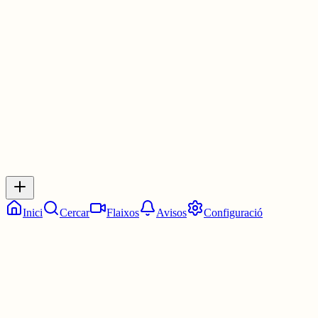
m. [LC] [GL] Incisió erosiva que produeix l’aigua de la pluja en
escórrer-se per un terreny inclinat.
1 jul.
0
0
0
0
Inicia sessió
per respondre a aquest xiu.
Respostes
No hi ha respostes encara. Sigues el primer a respondre!
Inici
Cercar
Flaixos
Avisos
Configuració